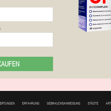
n
KAUFEN
ERTUNGEN
ERFAHRUNG
GEBRAUCHSANWEISUNG
STÄDTE
ART