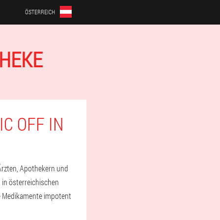
ÖSTERREICH
THEKE
C OFF IN
Ärzten, Apothekern und
t in österreichischen
re Medikamente impotent