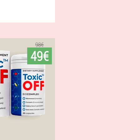
98€
49€