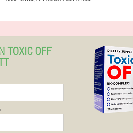
N TOXIC OFF
TT
n