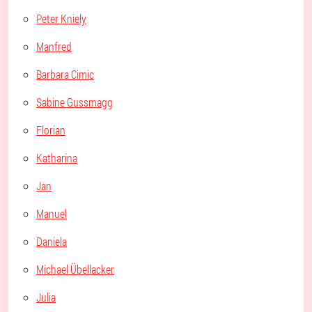
Peter Kniely
Manfred
Barbara Cimic
Sabine Gussmagg
Florian
Katharina
Jan
Manuel
Daniela
Michael Übellacker
Julia